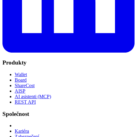
Produkty
Wallet
Board
ShareCost
AISP
AI asistenti (MCP)
REST API
Společnost
Kariéra
Zabezpečení