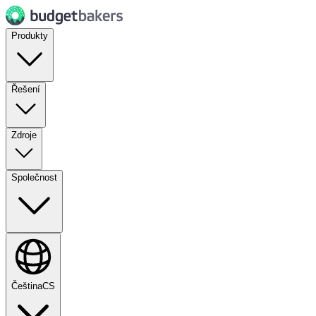
Produkty
Řešení
Zdroje
Společnost
Čeština
CS