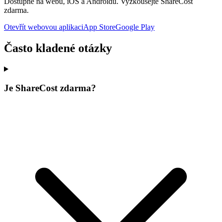
Dostupné na webu, iOS a Androidu. Vyzkoušejte ShareCost
zdarma.
Otevřít webovou aplikaci
App Store
Google Play
Často kladené otázky
Je ShareCost zdarma?