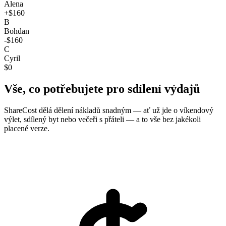
Alena
+$160
B
Bohdan
-$160
C
Cyril
$0
Vše, co potřebujete pro sdílení výdajů
ShareCost dělá dělení nákladů snadným — ať už jde o víkendový
výlet, sdílený byt nebo večeři s přáteli — a to vše bez jakékoli
placené verze.