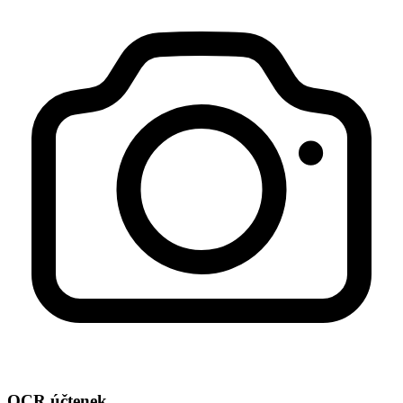
OCR účtenek