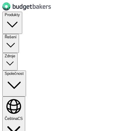
Produkty
Řešení
Zdroje
Společnost
Čeština
CS