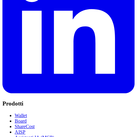
Prodotti
Wallet
Board
ShareCost
AISP