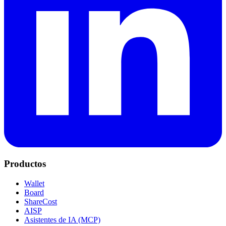
Productos
Wallet
Board
ShareCost
AISP
Asistentes de IA (MCP)