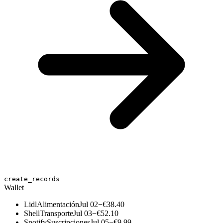
create_records
Wallet
Lidl
Alimentación
Jul 02
−€38.40
Shell
Transporte
Jul 03
−€52.10
Spotify
Suscripciones
Jul 05
−€9.99