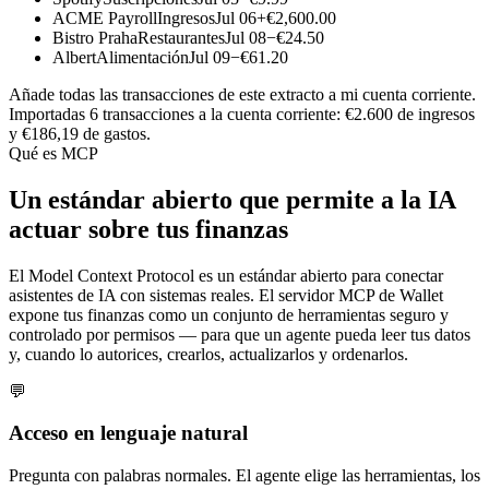
ACME Payroll
Ingresos
Jul 06
+€2,600.00
Bistro Praha
Restaurantes
Jul 08
−€24.50
Albert
Alimentación
Jul 09
−€61.20
Añade todas las transacciones de este extracto a mi cuenta corriente.
Importadas 6 transacciones a la cuenta corriente: €2.600 de ingresos
y €186,19 de gastos.
Qué es MCP
Un estándar abierto que permite a la IA
actuar sobre tus finanzas
El Model Context Protocol es un estándar abierto para conectar
asistentes de IA con sistemas reales. El servidor MCP de Wallet
expone tus finanzas como un conjunto de herramientas seguro y
controlado por permisos — para que un agente pueda leer tus datos
y, cuando lo autorices, crearlos, actualizarlos y ordenarlos.
💬
Acceso en lenguaje natural
Pregunta con palabras normales. El agente elige las herramientas, los