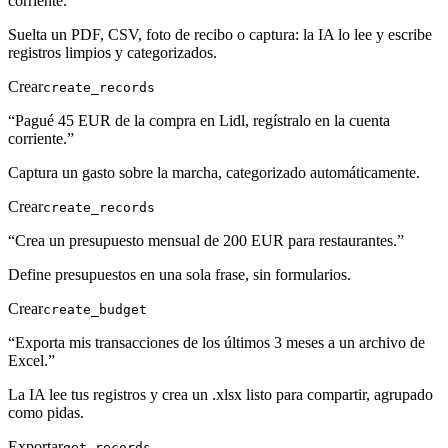
corriente.
”
Suelta un PDF, CSV, foto de recibo o captura: la IA lo lee y escribe
registros limpios y categorizados.
Crear
create_records
“
Pagué 45 EUR de la compra en Lidl, regístralo en la cuenta
corriente.
”
Captura un gasto sobre la marcha, categorizado automáticamente.
Crear
create_records
“
Crea un presupuesto mensual de 200 EUR para restaurantes.
”
Define presupuestos en una sola frase, sin formularios.
Crear
create_budget
“
Exporta mis transacciones de los últimos 3 meses a un archivo de
Excel.
”
La IA lee tus registros y crea un .xlsx listo para compartir, agrupado
como pidas.
Exportar
get_records