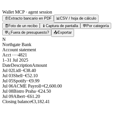
Wallet MCP · agent session
📄
Extracto bancario en PDF
📊
CSV / hoja de cálculo
🧾
Foto de un recibo
📱
Captura de pantalla
💬
Por categoría
💬
¿Fuera de presupuesto?
📤
Exportar
N
Northgate Bank
Account statement
Acct ····4821
1–31 Jul 2025
Date
Description
Amount
Jul 02
Lidl
−€38.40
Jul 03
Shell
−€52.10
Jul 05
Spotify
−€9.99
Jul 06
ACME Payroll
+€2,600.00
Jul 08
Bistro Praha
−€24.50
Jul 09
Albert
−€61.20
Closing balance
€3,182.41