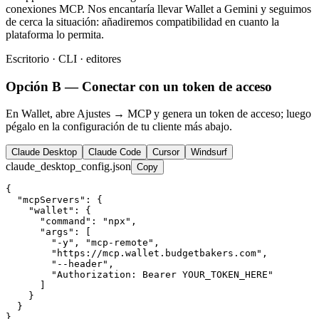
conexiones MCP. Nos encantaría llevar Wallet a Gemini y seguimos
de cerca la situación: añadiremos compatibilidad en cuanto la
plataforma lo permita.
Escritorio · CLI · editores
Opción B — Conectar con un token de acceso
En Wallet, abre Ajustes → MCP y genera un token de acceso; luego
pégalo en la configuración de tu cliente más abajo.
Claude Desktop
Claude Code
Cursor
Windsurf
claude_desktop_config.json
Copy
{

  "mcpServers": {

    "wallet": {

      "command": "npx",

      "args": [

        "-y", "mcp-remote",

        "https://mcp.wallet.budgetbakers.com",

        "--header",

        "Authorization: Bearer YOUR_TOKEN_HERE"

      ]

    }

  }

}