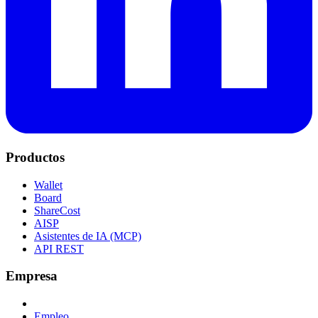
Productos
Wallet
Board
ShareCost
AISP
Asistentes de IA (MCP)
API REST
Empresa
Empleo