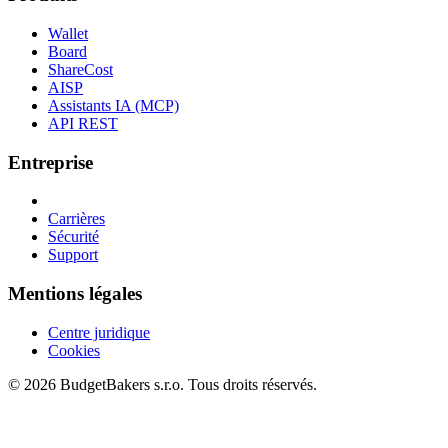
Wallet
Board
ShareCost
AISP
Assistants IA (MCP)
API REST
Entreprise
Carrières
Sécurité
Support
Mentions légales
Centre juridique
Cookies
© 2026 BudgetBakers s.r.o. Tous droits réservés.