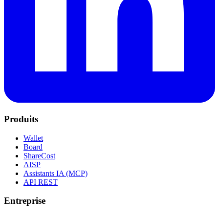
Produits
Wallet
Board
ShareCost
AISP
Assistants IA (MCP)
API REST
Entreprise