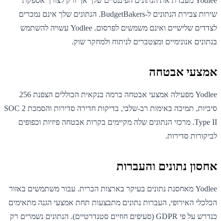
Yodlee מעבדת את הנתונים הפיננסיים שלך אך ורק לצורך אספקת
שירות צבירת הנתונים ל-BudgetBakers. הנתונים שלך אינם נמכרים
לצדדים שלישיים ואינם משמשים לפרסום. Yodlee עשויה להשתמש
בנתונים אנונימיים ומצטברים לניתוח ולמחקר שוק.
אמצעי אבטחה
Yodlee מפעילה אמצעי אבטחה ברמה בנקאית הכוללים הצפנת 256
סיביות, תמיכה באימות רב-שלבי, בדיקות חדירה סדירות והסמכת SOC 2
Type II. מרכזי הנתונים שלה מקיימים בקרות אבטחה פיזיות וכפופים
לביקורות סדירות.
אחסון נתונים והעברות
Yodlee מאחסנת נתונים בעיקר בארצות הברית. עבור משתמשים באזור
הכלכלי האירופי, העברות נתונים מתבצעות תחת אמצעי הגנה מתאימים
כנדרש על פי GDPR (סעיפים חוזיים סטנדרטיים). הנתונים נשמרים רק