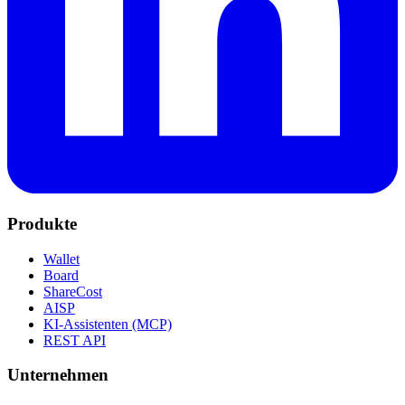
Produkte
Wallet
Board
ShareCost
AISP
KI-Assistenten (MCP)
REST API
Unternehmen