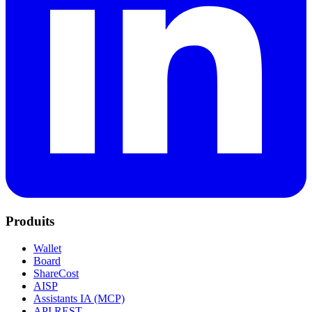
Produits
Wallet
Board
ShareCost
AISP
Assistants IA (MCP)
API REST