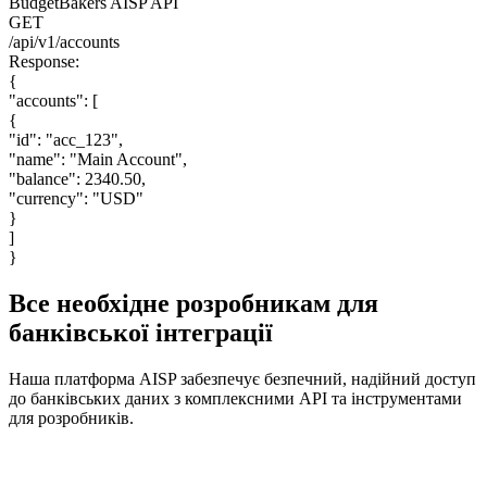
BudgetBakers AISP API
GET
/api/v1/accounts
Response:
{
"accounts": [
{
"id": "acc_123",
"name": "Main Account",
"balance": 2340.50,
"currency": "USD"
}
]
}
Все необхідне розробникам для
банківської інтеграції
Наша платформа AISP забезпечує безпечний, надійний доступ
до банківських даних з комплексними API та інструментами
для розробників.