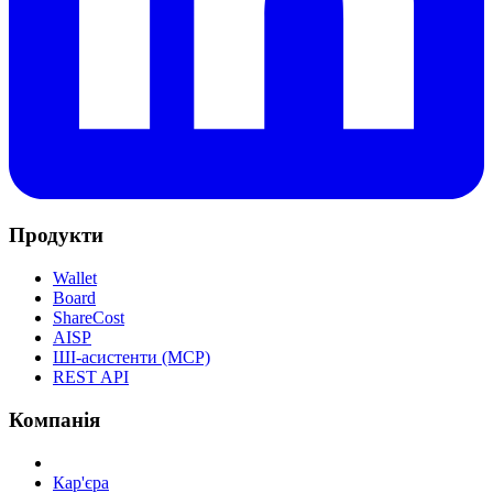
Продукти
Wallet
Board
ShareCost
AISP
ШІ-асистенти (MCP)
REST API
Компанія
Кар'єра