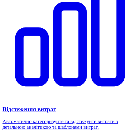
Відстеження витрат
Автоматично категоризуйте та відстежуйте витрати з
детальною аналітикою та шаблонами витрат.