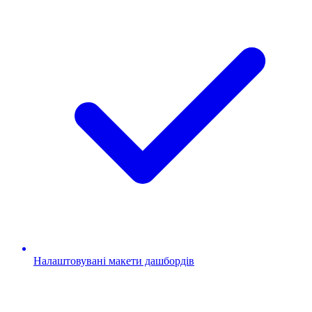
Налаштовувані макети дашбордів