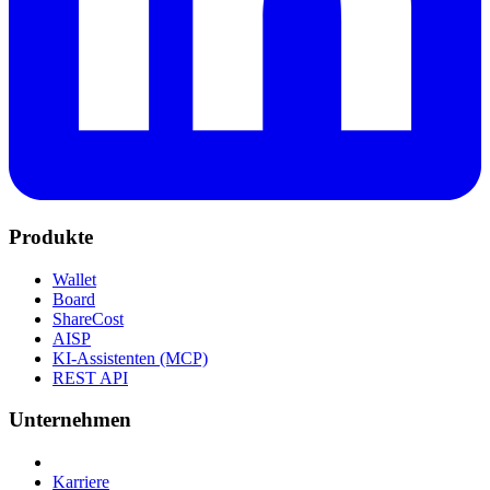
Produkte
Wallet
Board
ShareCost
AISP
KI-Assistenten (MCP)
REST API
Unternehmen
Karriere