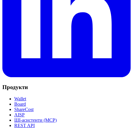
Продукти
Wallet
Board
ShareCost
AISP
ШІ-асистенти (MCP)
REST API