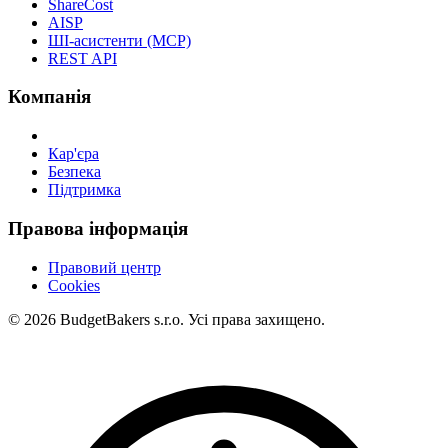
ShareCost
AISP
ШІ-асистенти (MCP)
REST API
Компанія
Кар'єра
Безпека
Підтримка
Правова інформація
Правовий центр
Cookies
© 2026 BudgetBakers s.r.o. Усі права захищено.